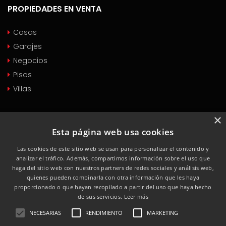
PROPIEDADES EN VENTA
Casas
Garajes
Negocios
Pisos
Villas
PROPIEDADES EN ALQUILER
×
Esta página web usa cookies
Casas
Las cookies de este sitio web se usan para personalizar el contenido y
Garajes
analizar el tráfico. Además, compartimos información sobre el uso que
Negocios
haga del sitio web con nuestros partners de redes sociales y análisis web,
quienes pueden combinarla con otra información que les haya
Pisos
proporcionado o que hayan recopilado a partir del uso que haya hecho
Villas
de sus servicios.
Leer más
NECESARIAS
RENDIMIENTO
MARKETING