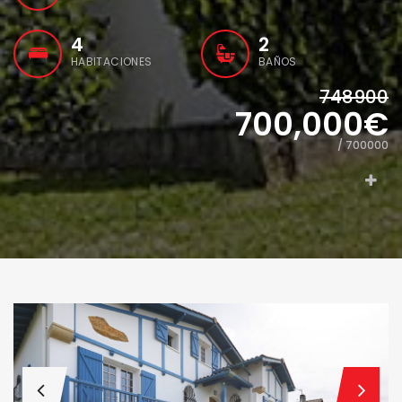
4
2
HABITACIONES
BAÑOS
748900
700,000€
/ 700000