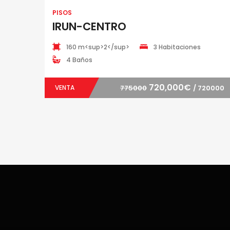
PISOS
IRUN-CENTRO
160 m<sup>2</sup>
3 Habitaciones
4 Baños
720,000€
VENTA
775000
/ 720000