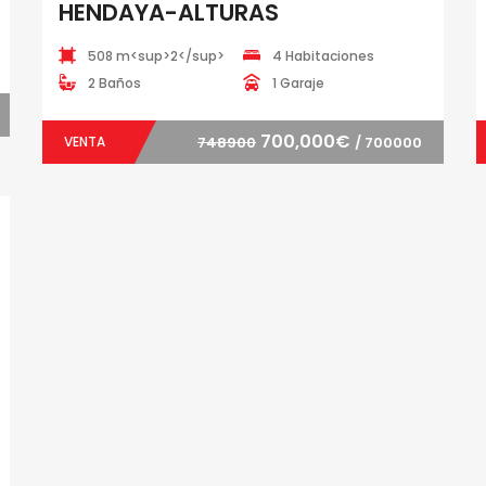
HENDAYA-ALTURAS
508 m<sup>2</sup>
4 Habitaciones
2 Baños
1 Garaje
700,000€
VENTA
748900
/ 700000