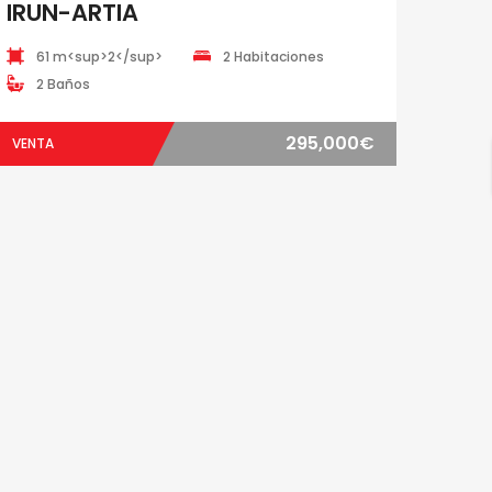
IRUN-ARTIA
61 m<sup>2</sup>
2 Habitaciones
2 Baños
295,000€
VENTA