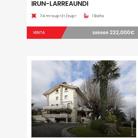
IRUN-LARREAUNDI
74 m<sup>2</sup>
1 Baño
222,000€
VENTA
225000