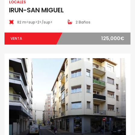
LOCALES
IRUN-SAN MIGUEL
82 m<sup>2</sup>
2 Baños
125,000€
VENTA