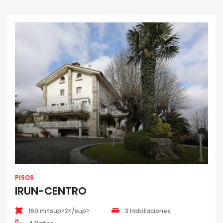
PISOS
IRUN-CENTRO
160 m<sup>2</sup>
3 Habitaciones