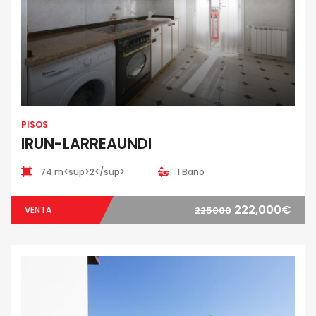
PISOS
IRUN-LARREAUNDI
74 m<sup>2</sup>
1 Baño
222,000€
VENTA
225000