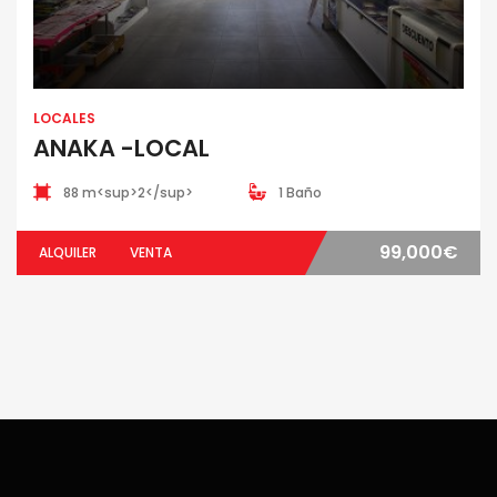
LOCALES
ANAKA -LOCAL
88 m<sup>2</sup>
1 Baño
99,000€
ALQUILER
VENTA