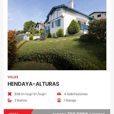
VILLAS
HENDAYA-ALTURAS
508 m<sup>2</sup>
4 Habitaciones
2 Baños
1 Garaje