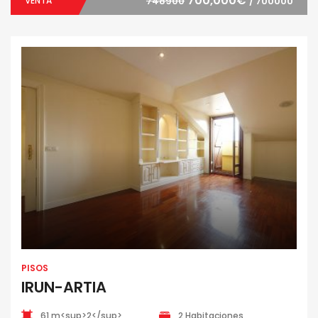
700,000€
VENTA
748900
/ 700000
PISOS
IRUN-ARTIA
61 m<sup>2</sup>
2 Habitaciones