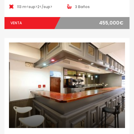
113 m<sup>2</sup>
3 Baños
455,000€
VENTA