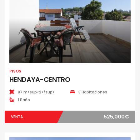
PISOS
HENDAYA-CENTRO
87 m<sup>2</sup>
3 Habitaciones
1 Baño
525,000€
VENTA