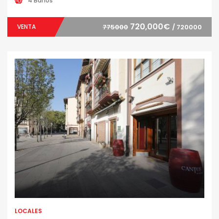
4 Baños
720,000€
VENTA
775000
/ 720000
LOCALES