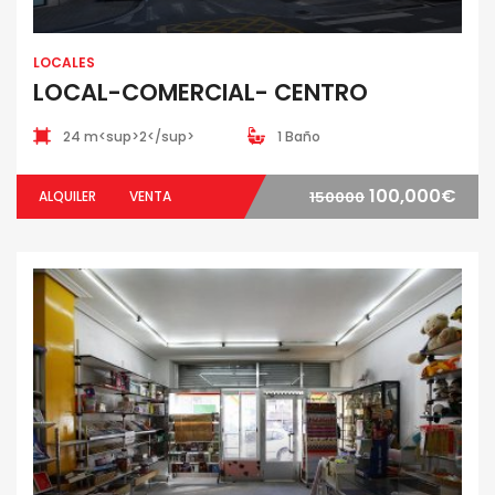
LOCALES
LOCAL-COMERCIAL- CENTRO
24 m<sup>2</sup>
1 Baño
100,000€
ALQUILER
VENTA
150000