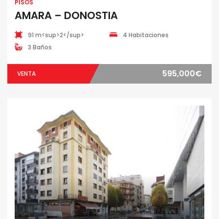
PISOS
AMARA – DONOSTIA
91 m<sup>2</sup>
4 Habitaciones
3 Baños
595,000€
VENTA