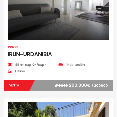
PISOS
IRUN-URDANIBIA
48 m<sup>2</sup>
1 Habitación
1 Baño
200,000€
VENTA
210000
/ 200000