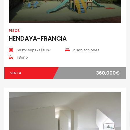
PISOS
HENDAYA-FRANCIA
60 m<sup>2</sup>
2 Habitaciones
1 Baño
360,000€
VENTA