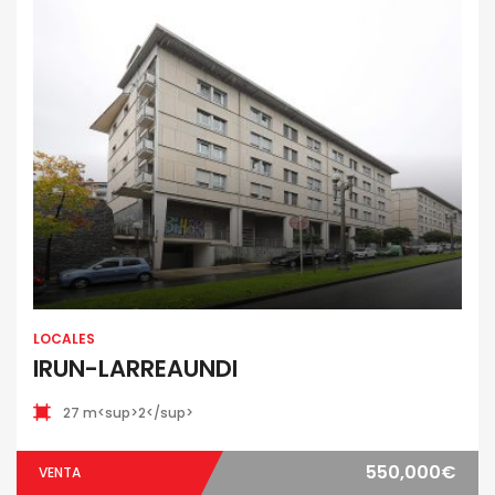
LOCALES
IRUN-LARREAUNDI
27 m<sup>2</sup>
550,000€
VENTA