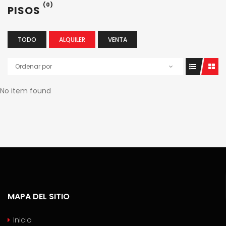
(0)
PISOS
TODO
ALQUILER
VENTA
Ordenar por
No item found
MAPA DEL SITIO
Inicio