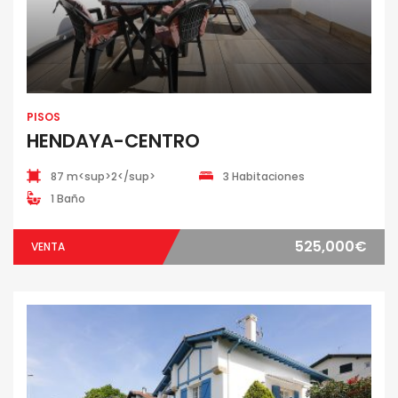
PISOS
HENDAYA-CENTRO
87 m<sup>2</sup>
3 Habitaciones
1 Baño
525,000€
VENTA