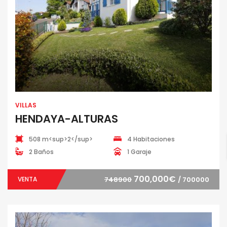
VILLAS
HENDAYA-ALTURAS
508 m<sup>2</sup>
4 Habitaciones
2 Baños
1 Garaje
700,000€
VENTA
748900
/ 700000