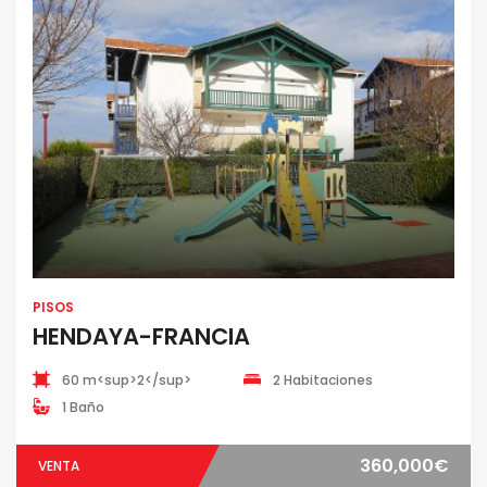
PISOS
HENDAYA-FRANCIA
60 m<sup>2</sup>
2 Habitaciones
1 Baño
360,000€
VENTA