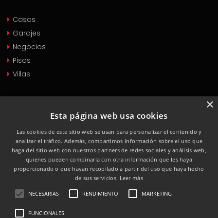
Casas
Garajes
Negocios
Pisos
Villas
PROPIEDADES EN ALQUILER
×
Esta página web usa cookies
Casas
Las cookies de este sitio web se usan para personalizar el contenido y
Garajes
analizar el tráfico. Además, compartimos información sobre el uso que
Negocios
haga del sitio web con nuestros partners de redes sociales y análisis web,
quienes pueden combinarla con otra información que les haya
Pisos
proporcionado o que hayan recopilado a partir del uso que haya hecho
Villas
de sus servicios.
Leer más
NECESARIAS
RENDIMIENTO
MARKETING
FUNCIONALES