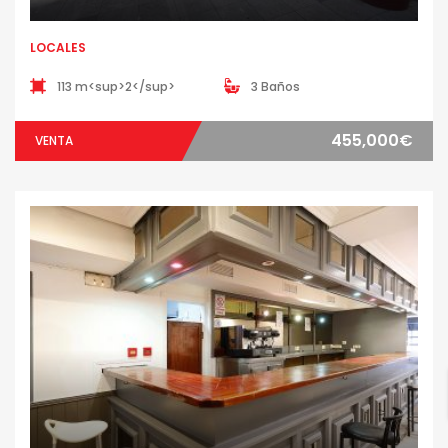
LOCALES
113 m<sup>2</sup>
3 Baños
455,000€
VENTA