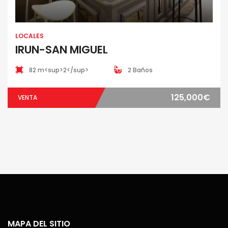
LOCALES
IRUN-SAN MIGUEL
82 m<sup>2</sup>
2 Baños
125,000€
VENTA
MAPA DEL SITIO