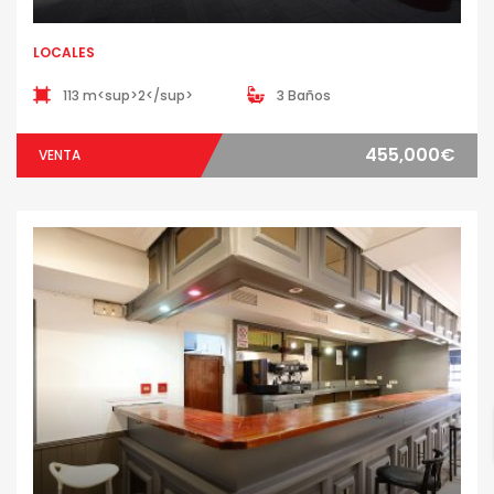
LOCALES
113 m<sup>2</sup>
3 Baños
455,000€
VENTA