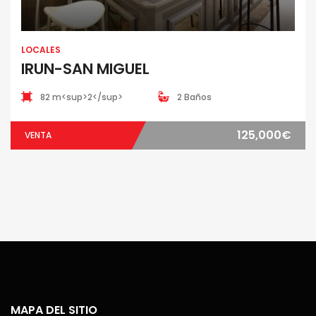
LOCALES
IRUN-SAN MIGUEL
82 m<sup>2</sup>
2 Baños
125,000€
VENTA
MAPA DEL SITIO