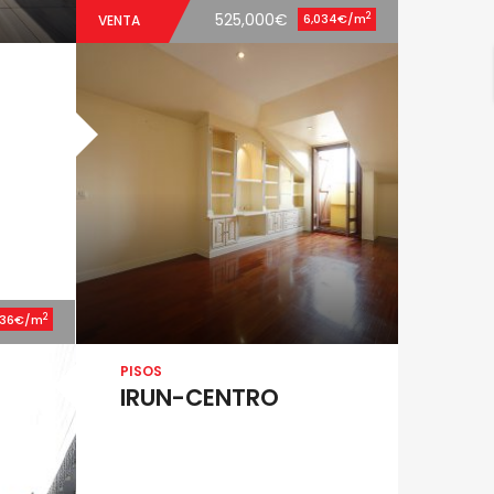
2
525,000€
6,034€/m
VENTA
2
836€/m
PISOS
IRUN-CENTRO