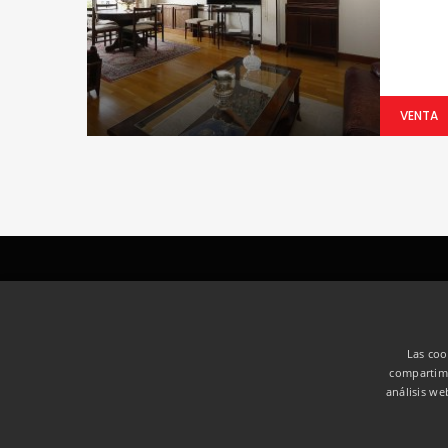
VENTA
Las coo
compartimo
análisis w