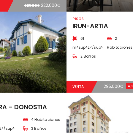
222,000€
225000
PISOS
IRUN-ARTIA
61
2
m<sup>2</sup>
Habitaciones
2 Baños
295,000€
4,
VENTA
A – DONOSTIA
4 Habitaciones
2</sup>
3 Baños