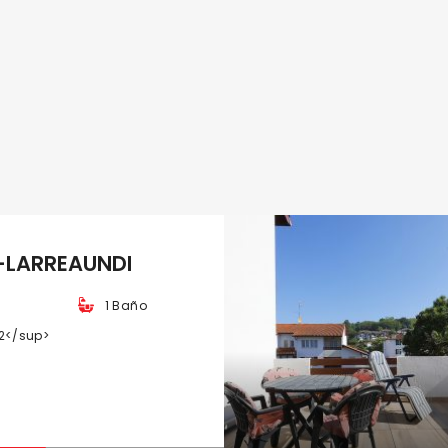
-LARREAUNDI
1 Baño
2</sup>