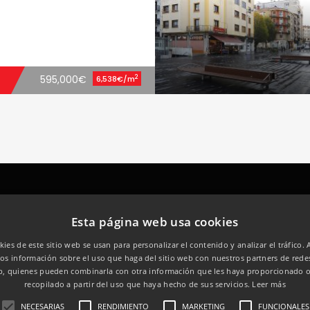
2
595,000€
6,538€/m
MAPA DEL SITIO
PROPIEDADES
Esta página web usa cookies
kies de este sitio web se usan para personalizar el contenido y analizar el tráfico.
Inicio
Casas
s información sobre el uso que haga del sitio web con nuestros partners de redes
Inmobiliaria
Garajes
eb, quienes pueden combinarla con otra información que les haya proporcionado 
recopilado a partir del uso que haya hecho de sus servicios.
Leer más
Venta
Negocios
NECESARIAS
RENDIMIENTO
MARKETING
FUNCIONALES
Alquiler
Pisos