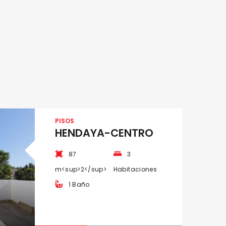
PISOS
HENDAYA-CENTRO
87
3
m<sup>2</sup>
Habitaciones
1 Baño