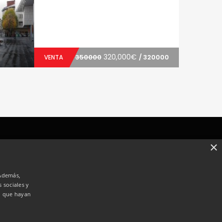
320,000€
350000
/ 320000
VENTA
×
 EN VENTA
PROPIEDADES EN
ALQUILER
 Además,
 sociales y
Casas
o que hayan
Garajes
Negocios