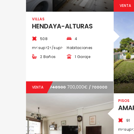
VENTA
VILLAS
HENDAYA-ALTURAS
508
4
m<sup>2</sup>
Habitaciones
2 Baños
1 Garaje
700,000€
748900
/ 700000
VENTA
PISOS
AMAR
91
m<sup>