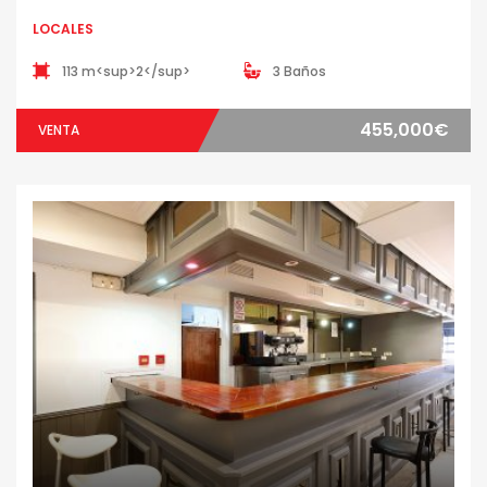
LOCALES
113 m<sup>2</sup>
3 Baños
455,000€
VENTA