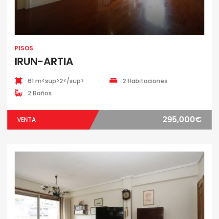
PISOS
IRUN-ARTIA
61 m<sup>2</sup>
2 Habitaciones
2 Baños
295,000€
VENTA