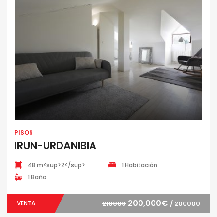
PISOS
IRUN-URDANIBIA
48 m<sup>2</sup>
1 Habitación
1 Baño
200,000€
VENTA
210000
/ 200000