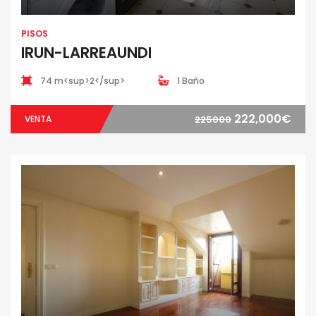
PISOS
IRUN-LARREAUNDI
74 m<sup>2</sup>
1 Baño
222,000€
VENTA
225000