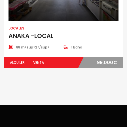
LOCALES
ANAKA -LOCAL
88 m<sup>2</sup>
1 Baño
99,000€
ALQUILER
VENTA