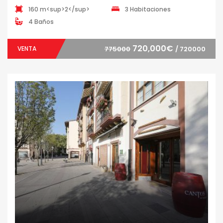
160 m<sup>2</sup>
3 Habitaciones
4 Baños
720,000€
VENTA
775000
/ 720000