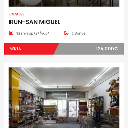
LOCALES
IRUN-SAN MIGUEL
82 m<sup>2</sup>
2 Baños
125,000€
VENTA