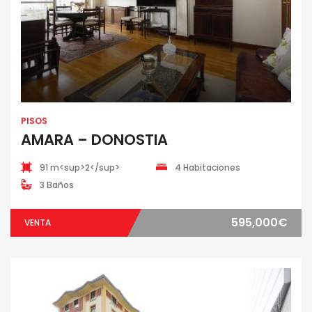
PISOS
AMARA – DONOSTIA
91 m<sup>2</sup>
4 Habitaciones
3 Baños
595,000€
VENTA