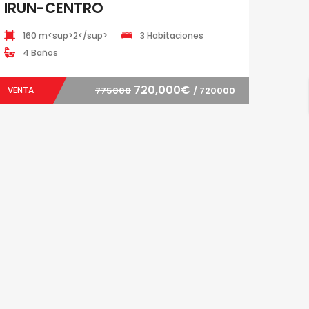
IRUN-CENTRO
160 m<sup>2</sup>
3 Habitaciones
4 Baños
720,000€
VENTA
775000
/ 720000