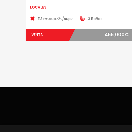
LOCALES
113 m<sup>2</sup>
3 Baños
455,000€
VENTA