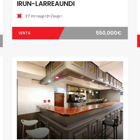
IRUN-LARREAUNDI
27 m<sup>2</sup>
550,000€
VENTA