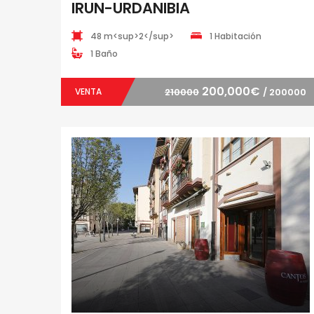
IRUN-URDANIBIA
48 m<sup>2</sup>
1 Habitación
1 Baño
200,000€
VENTA
210000
/ 200000