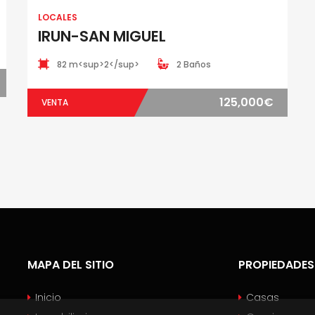
LOCALES
IRUN-SAN MIGUEL
82 m<sup>2</sup>
2 Baños
125,000€
VENTA
MAPA DEL SITIO
PROPIEDADES
Inicio
Casas