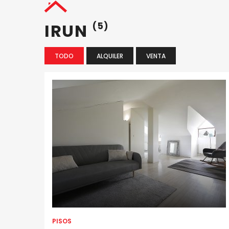
IRUN
(5)
TODO
ALQUILER
VENTA
PISOS