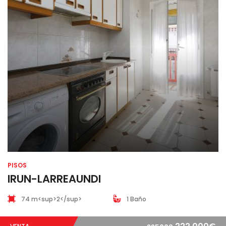
PISOS
IRUN-LARREAUNDI
74 m<sup>2</sup>
1 Baño