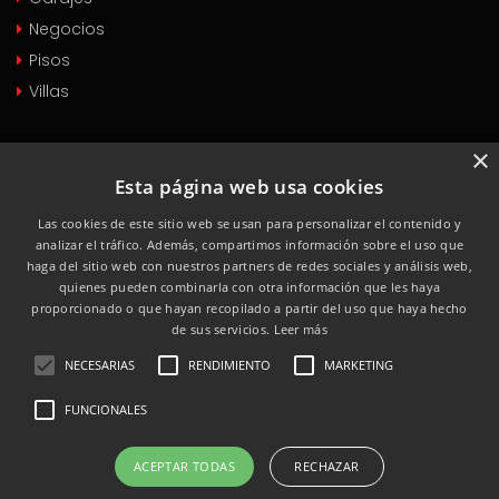
Negocios
Pisos
Villas
PROPIEDADES EN ALQUILER
×
Esta página web usa cookies
Casas
Las cookies de este sitio web se usan para personalizar el contenido y
Garajes
analizar el tráfico. Además, compartimos información sobre el uso que
Negocios
haga del sitio web con nuestros partners de redes sociales y análisis web,
quienes pueden combinarla con otra información que les haya
Pisos
proporcionado o que hayan recopilado a partir del uso que haya hecho
Villas
de sus servicios.
Leer más
NECESARIAS
RENDIMIENTO
MARKETING
FUNCIONALES
© 2018 - Desarrollado por
Creactiva
ACEPTAR TODAS
RECHAZAR
Política de Cookies
Política de Privacidad