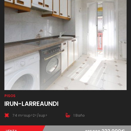
PISOS
IRUN-LARREAUNDI
74 m<sup>2</sup>
1 Baño