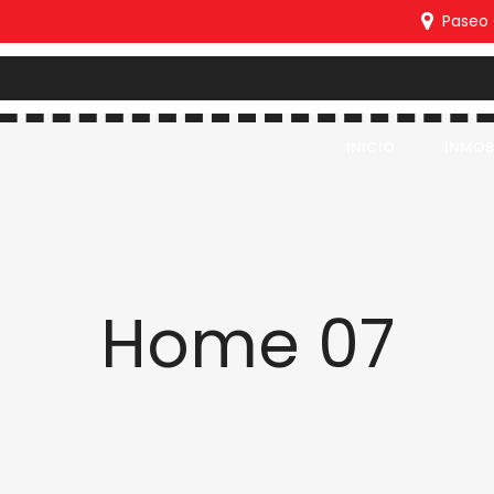
Paseo C
INICIO
INMOBI
Home 07