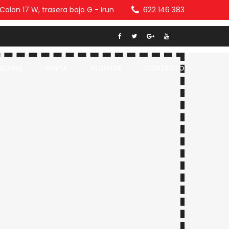
olon 17 W, trasera bajo G - Irun
622 146 383
LIARIA
VENTA
ALQUILER
CONTACTO