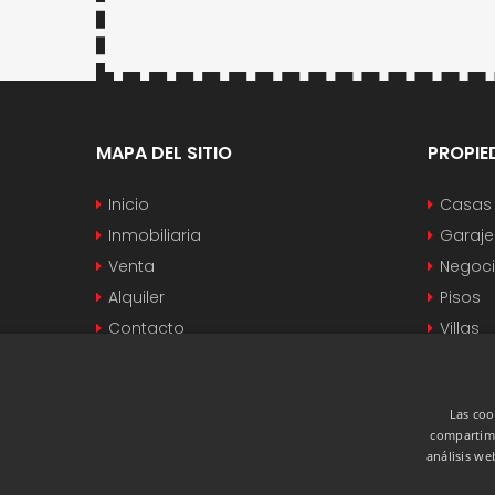
MAPA DEL SITIO
PROPIE
Inicio
Casas
Inmobiliaria
Garaje
Venta
Negoc
Alquiler
Pisos
Contacto
Villas
Las coo
compartimo
análisis w
OUR