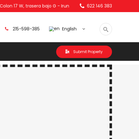
olon 17 W, trasera bajo G - Irun
622 146 383
215-598-385
English
Submit Property