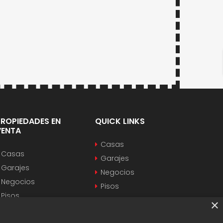
PROPIEDADES EN
QUICK LINKS
VENTA
Casas
Casas
Garajes
Garajes
Negocios
Negocios
Pisos
Pisos
Villas
×
Villas