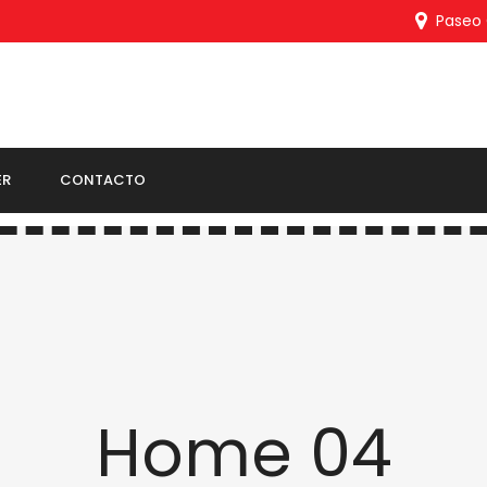
Paseo C
ER
CONTACTO
Home 04