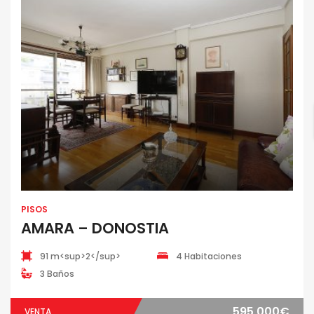
PISOS
AMARA – DONOSTIA
91 m<sup>2</sup>
4 Habitaciones
3 Baños
595,000€
VENTA