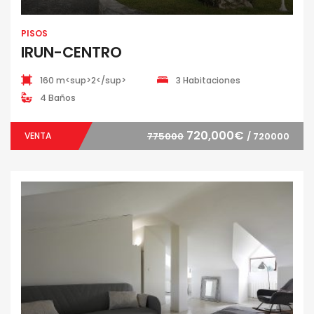
PISOS
IRUN-CENTRO
160 m<sup>2</sup>
3 Habitaciones
4 Baños
720,000€
VENTA
775000
/ 720000