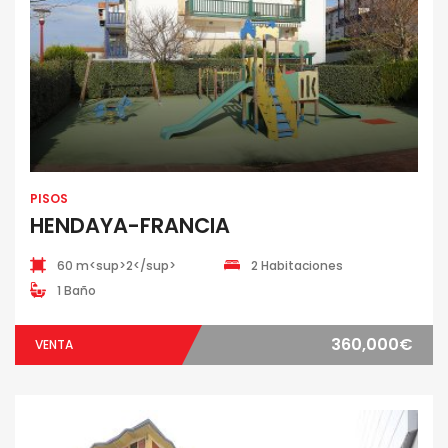
PISOS
HENDAYA-FRANCIA
60 m<sup>2</sup>
2 Habitaciones
1 Baño
360,000€
VENTA