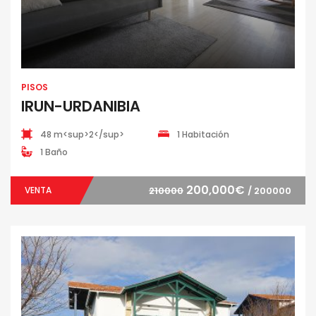
PISOS
IRUN-URDANIBIA
48 m<sup>2</sup>
1 Habitación
1 Baño
200,000€
VENTA
210000
/ 200000