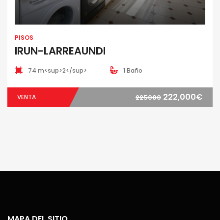
PISOS
IRUN-LARREAUNDI
74 m<sup>2</sup>
1 Baño
222,000€
VENTA
225000
MAPA DEL SITIO