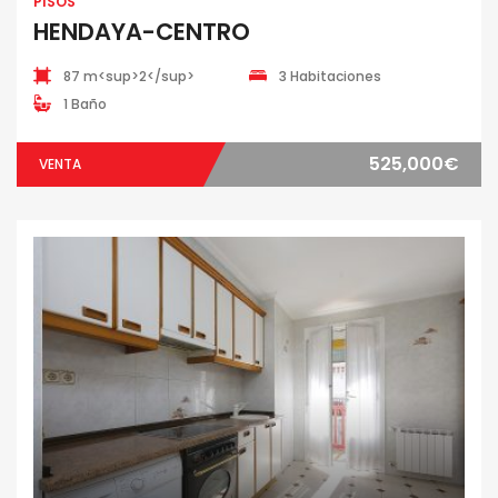
PISOS
HENDAYA-CENTRO
87 m<sup>2</sup>
3 Habitaciones
1 Baño
525,000€
VENTA