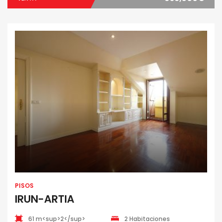
PISOS
IRUN-ARTIA
61 m<sup>2</sup>
2 Habitaciones