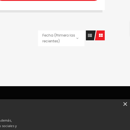
Fecha (Primero las
recientes)
×
 EN VENTA
PROPIEDADES EN
ALQUILER
 Además,
 sociales y
Casas