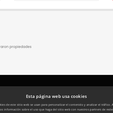
raron propiedades
MAPA DEL SITIO
PROPIEDADES
Esta página web usa cookies
kies de este sitio web se usan para personalizar el contenido y analizar el tráfico.
Inicio
Casas
s información sobre el uso que haga del sitio web con nuestros partners de redes