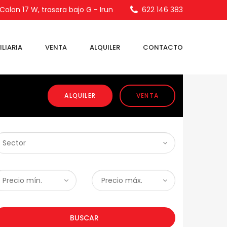
olon 17 W, trasera bajo G - Irun
622 146 383
LIARIA
VENTA
ALQUILER
CONTACTO
ALQUILER
VENTA
BUSCAR